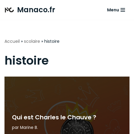
Manaco.fr
Menu
Aller
au
contenu
Accueil
»
scolaire
»
histoire
histoire
Qui est Charles le Chauve ?
par
Marine B.