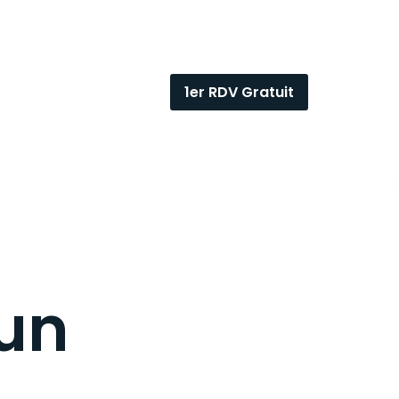
1er RDV Gratuit
 un